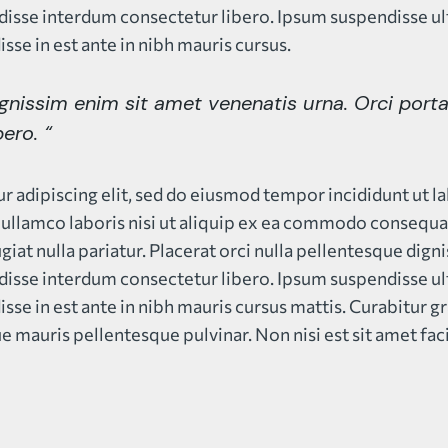
disse interdum consectetur libero. Ipsum suspendisse ul
isse in est ante in nibh mauris cursus.
dignissim enim sit amet venenatis urna. Orci port
ero. “
 adipiscing elit, sed do eiusmod tempor incididunt ut l
ullamco laboris nisi ut aliquip ex ea commodo consequat.
ugiat nulla pariatur. Placerat orci nulla pellentesque dig
disse interdum consectetur libero. Ipsum suspendisse ul
isse in est ante in nibh mauris cursus mattis. Curabitur gr
e mauris pellentesque pulvinar. Non nisi est sit amet fac