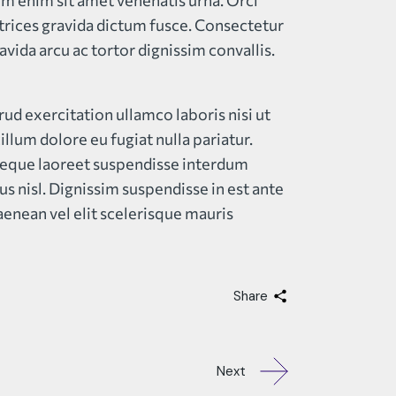
sim enim sit amet venenatis urna. Orci
trices gravida dictum fusce. Consectetur
avida arcu ac tortor dignissim convallis.
d exercitation ullamco laboris nisi ut
llum dolore eu fugiat nulla pariatur.
 neque laoreet suspendisse interdum
s nisl. Dignissim suspendisse in est ante
aenean vel elit scelerisque mauris
Share
Next