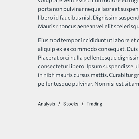
voluptate velit esse cillum dolore eu fugi
porta non pulvinar neque laoreet suspen
libero id faucibus nisl. Dignissim suspend
Mauris rhoncus aenean vel elit scelerisqu
Eiusmod tempor incididunt ut labore et d
aliquip ex ea co mmodo consequat. Duis au
Placerat orci nulla pellentesque digniss
consectetur libero. Ipsum suspendisse ult
in nibh mauris cursus mattis. Curabitur g
pellentesque pulvinar. Non nisi est sit ame
Analysis
Stocks
Trading