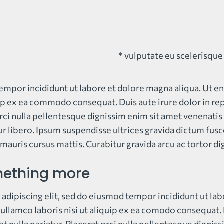
* vulputate eu scelerisque 
mpor incididunt ut labore et dolore magna aliqua. Ut e
uip ex ea commodo consequat. Duis aute irure dolor in rep
 orci nulla pellentesque dignissim enim sit amet venenati
 libero. Ipsum suspendisse ultrices gravida dictum fusce.
 mauris cursus mattis. Curabitur gravida arcu ac tortor di
mething more
adipiscing elit, sed do eiusmod tempor incididunt ut lab
llamco laboris nisi ut aliquip ex ea comodo consequat. D